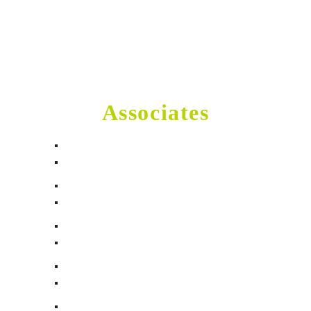
Together We Can Achieve
More
Our Successful
Associates