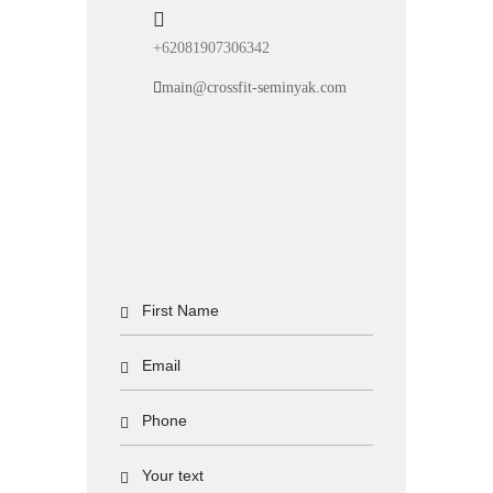
+62081907306342
main@crossfit-seminyak.com