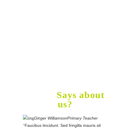
Get into Shape, Now!
What do our
clients
Says about
us?
Ginger Williamson
Primary Teacher
Faucibus tincidunt. Sed fringilla mauris sit