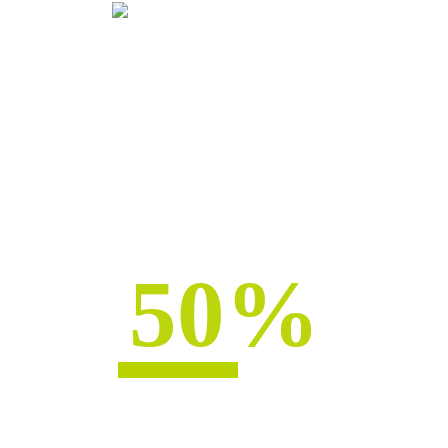
THIS SUMMER!
SAVE
50%
become a member
OFF HERE