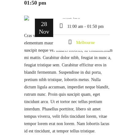
01:50 pm
28
11:00 am - 01:50 pm
Nov
Cras vehicula ornare felis quis lobortis. Donec et
Melbourne
elementum mauris, sed accumsan ante. Donec
suscipit neque vel mauris lobortis, id condimentum
mi mattis. Curabitur dolor nibh, feugiat in nunc a,
feugiat tristique sem. Curabitur efficitur eros in
blandit fermentum. Suspendisse in dui porta,
pretium nibh tristique, lobortis metus. Nulla
dictum ligula accumsan, imperdiet neque blandit,
rutrum nunc. Proin quis suscipit quam, eget
tincidunt arcu. Ut et tortor nec tellus pretium
interdum. Phasellus porttitor, libero sit amet
tempus viverra, velit felis tincidunt lorem, vitae
tempor lorem erat non lorem. Nam lobortis lacus
id est tincidunt, at tempor tellus tristique.