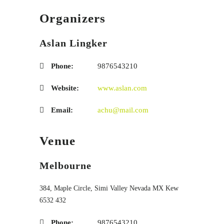
Organizers
Aslan Lingker
Phone:
9876543210
Website:
www.aslan.com
Email:
achu@mail.com
Venue
Melbourne
384, Maple Circle, Simi Valley
Nevada
MX
Kew
6532 432
Phone:
9876543210