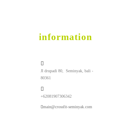
Get into Shape
contact
information
Jl drupadi 80, Seminyak, bali -
80361
+62081907306342
main@crossfit-seminyak.com