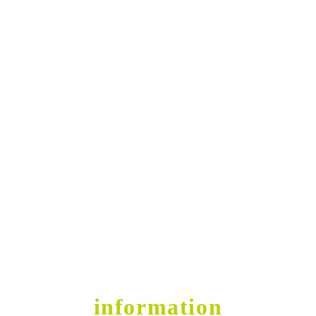
Get into Shape
contact
information