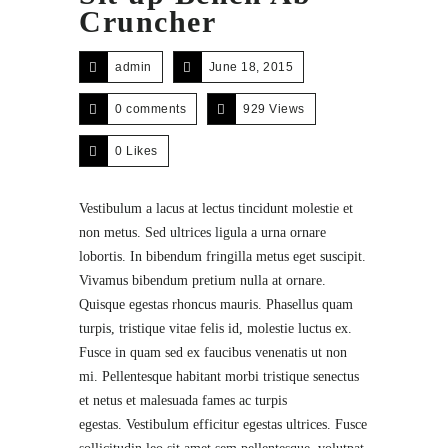
Cruncher
admin
June 18, 2015
0 comments
929 Views
0
Likes
Vestibulum a lacus at lectus tincidunt molestie et
non metus. Sed ultrices ligula a urna ornare
lobortis. In bibendum fringilla metus eget suscipit.
Vivamus bibendum pretium nulla at ornare.
Quisque egestas rhoncus mauris. Phasellus quam
turpis, tristique vitae felis id, molestie luctus ex.
Fusce in quam sed ex faucibus venenatis ut non
mi. Pellentesque habitant morbi tristique senectus
et netus et malesuada fames ac turpis
egestas. Vestibulum efficitur egestas ultrices. Fusce