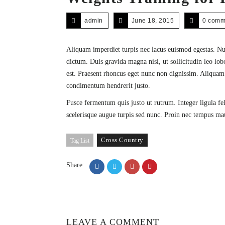
admin
June 18, 2015
0 comm
Aliquam imperdiet turpis nec lacus euismod egestas. Null
dictum. Duis gravida magna nisl, ut sollicitudin leo lob
est. Praesent rhoncus eget nunc non dignissim. Aliquam v
condimentum hendrerit justo.
Fusce fermentum quis justo ut rutrum. Integer ligula fe
scelerisque augue turpis sed nunc. Proin nec tempus mau
Cross Country
Tag List
Share:
LEAVE A COMMENT