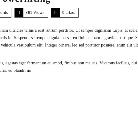
ents
891 Views
0
Likes
am ultricies tellus a erat rutrum porttitor. Ut semper dignissim turpis, at scele
ortis in. Suspendisse tempor ligula massa, eu finibus mauris gravida tristique. 
ehicula vestibulum elit. Integer ornare, leo sed porttitor posuere, enim elit ul
lis, egestas eget fermentum euismod, finibus non mauris. Vivamus facilisis, dui
ris, eu blandit mi.