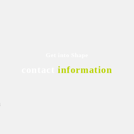
Get into Shape
contact
information
1