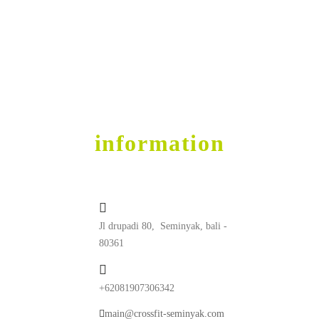
Get into Shape
contact
information
Jl drupadi 80, Seminyak, bali -
80361
+62081907306342
main@crossfit-seminyak.com